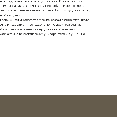
у повёз художников за границу. Бельгия, Индия, Вьетнам,
нция, Испания и конечно же Люксембург. Именно здесь
вел 2 полноценных сезона выставок Русских художников и 3
ный квадрат».
дюк живёт и работает в Москве, создал в 2009 году школу
ный квадрат», и преподаёт в ней. С 2013 года возглавил
й квадрат», а его ученики продолжают обучение в
зах, а также в Строгановском университете и в училище