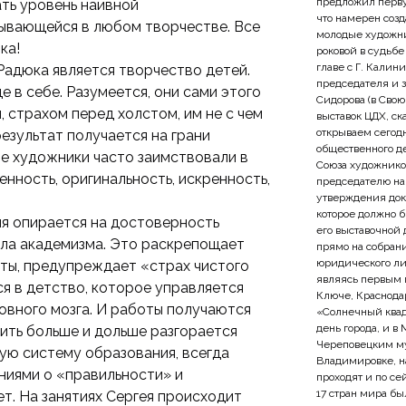
предложил первую
ть уровень наивной
что намерен созд
зывающейся в любом творчестве. Все
молодые художник
ка!
роковой в судьбе
главе с Г. Калин
адюка является творчество детей.
председателя и 
 в себе. Разумеется, они сами этого
Сидорова (в Сво
 страхом перед холстом, им не с чем
выставок ЦДХ, с
открываем сегодн
результат получается на грани
общественного де
ые художники часто заимствовали в
Союза художнико
нность, оригинальность, искренность,
председателю на
утверждения док
которое должно 
я опирается на достоверность
его выставочной 
ила академизма. Это раскрепощает
прямо на собран
юридического лиц
аты, предупреждает «страх чистого
являясь первым 
я в детство, которое управляется
Ключе, Краснодар
вного мозга. И работы получаются
«Солнечный квадр
день города, и в
орить больше и дольше разгорается
Череповецким му
ю систему образования, всегда
Владимировке, н
ниями о «правильности» и
проходят и по се
17 стран мира б
т. На занятиях Сергея происходит