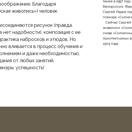
также в 1997 год
 воображение. Благодаря
Белоруссия, Фра
ская живопись») человек
Сергей Радюк про
пленэра «Солнеч
Сейчас Сергей Ра
исоединяются рисунок (правда,
живописи «Солнеч
е нет надобности), композиция с ее
снова «Солнечны
Архитектурных ву
практика набросков и этюдов. Но
1905 года.
нно вливается в процесс обучения и
олнением и даже необходимостью,
ания от любых занятий.
енэры, успешность!