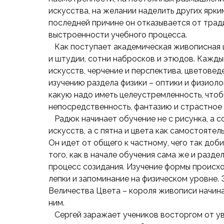
искусства, на желании наделить других ярк
последней причине он отказывается от тра
выстроенности учебного процесса.
Как поступает академическая живописная ш
и штудии, сотни набросков и этюдов. Каждый
искусств, черчение и перспектива, цветовед
изучению раздела физики – оптики и физиолог
какую надо иметь целеустремленность, чтоб
непосредственность, фантазию и страстное
Радюк начинает обучение не с рисунка, а со
искусств, а с пятна и цвета как самостояте
Он идет от общего к частному, чего так до
того, как в начале обучения сама же и разд
процесс созидания. Изучение формы происх
лепки и запоминание на физическом уровне. 
Величества Цвета – короля живописи начина
ним.
Сергей заражает учеников восторгом от ув