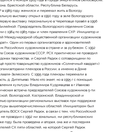
ился 6 ноября 1965 года в городе энергетиков Белоозёрске,
она, Брестской области, Республика Беларусь.
 в 1989 году женился и переехал жить в Вологду.
ьную выставку открыл в 1990 году в зале Вологодского
Первую выставку персональную в Череповце провёл в 1996
Юбилейной. Председатель Вологодского отделения Союза
и с 1984 по 1985 годы и член правления СХР. Инициатор и
лей Международной общественной организации художников
рат». Один из первых организаторов и вдохновителей
к Российских художников в стране и за рубежом. С 1992
ала Союза художников СССР, РСХ практически не проводил
 домах творчества, и Сергей Радюк с сотоварищами по
ещё просто товарищество художников «Солнечный квадрат»)
рганизаторами пленэров в России, а именно в Доме
лавля-Залесского. С 1995 года пленэры переехали в
ть, д. Дитятьево. Мало кто знает, но в 1995 г с помощью
вления культуры Владимира Кудрявцева в г.Иваново
рическая встреча председателей Союзов художников 5-ти
ской, Вологодской, Костромской, Владимирской и
елью организации региональных выставок при поддержке
ьтуры вышеперечисленных областей. Инициатором был
тель ВОСХ Сергей Радюк, в связи с тем, что Российский
не проводил с 1992 ни зональных, ни республиканских
 же году была проведена и вторая, она же и последняя
телей СХ пяти областей, на которой Сергей Радюк