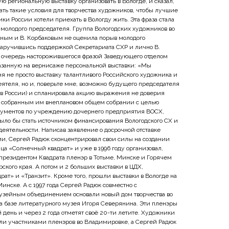
 региональную выставку организовать в Вологде, и сказал,
ать такие условия для творчества художников, чтобы лучшие
и России хотели приехать в Вологду жить. Эта фраза стала
 молодого председателя. Группа Вологодских художников во
иным и В. Корбаковым не оценила порыв молодого
заручившись поддержкой Секретариата СХР и лично В.
ю очередь насторожившегося фразой Заведующего отделом
казанную на вернисаже персональной выставки: «Мы
я не просто выставку талантливого Российского художника и
ятеля, но и, поверьте мне, возможно будущего председателя
в России) и спланировала акцию выражения не доверия
 собранным им внеплановом общем собрании с целью
ументов по учреждению дочернего предприятия ВОСХ,
было бы стать источником финансирования Вологодского СХ и
деятельности. Написав заявление о досрочной отставке
ии, Сергей Радюк сконцентрировал свои силы на создании
а «Солнечный квадрат» и уже в 1996 году организовал,
президентом Квадрата пленэр в Тотьме, Минске и Горячем
ского края. А потом и 2 больших выставки в ЦДХ,
ат» и «Транзит». Кроме того, прошли выставки в Вологде на
 Минске. А с 1997 года Сергей Радюк совместно с
зейным объединением основали новый дом творчества во
а базе литературного музея Игоря Северянина. Эти пленэры
й день и через 2 года отметят своё 20-ти летите. Художники
ыли участниками пленэров во Владимировке, а Сергей Радюк