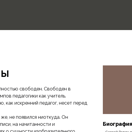
лы
лностью свободен. Свободен в
мпов педагогики как учитель.
, как искренний педагог, несет перед
е, не появился ниоткуда. Он
Биографи
писи, на начитанности и
ях о сущности изобразительного