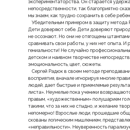
экспериментаторства. Он старается удержа
непосредственности, так благоприятно ска
мы знаем, как трудно сохранить в себе ребен
Убедительным примером в защиту метода Р
Дети доверяют себе. Дети доверяют природе
не осознают. Но они не отягощены штампами,
сравнивать свои работы, у них нет опыта. И 
гениальности! Не случайно профессиональн
детском и наивном творчестве непосредстве
эмоциональность, цвет, сюжеты.
Сергей Радюк в своем методе преподавани
восприятия, вначале игнорируя многие прав
людей, дает быстрые и приемлемые результ
листа». Неумелые пока ученики возвращаютс
правым, «художественным» полушарием голо
такими, что за них не стыдно, и желание тв
непомерно! Взрослые люди, прошедшие общу
скованы логическим мышлением, представле
«неправильности». Неуверенность парализуе