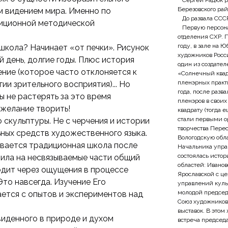
Сергей Радюк род
Березовского рай
им видением мира. Именно по
До развала СССР
диционной методической
Первую персонал
отделения СХР. 
году, в зале на 
кола? Начинает «от печки». Рисунок
художников Росси
 день, долгие годы. Плюс история
один из создате
ение (которое часто отклоняется к
«Солнечный квад
пленэрных практи
ии зрительного восприятия)... Но
года, после разв
ы не растерять за это время
пленэров в своих
 желание творить!
квадрату (тогда 
стали первыми о
 скульптуры. Не с черчения и истории
творчества Перес
льных средств художественного языка.
Вологодскую облас
бивается традиционная школа после
Начальника упра
состоялась исто
елила на несвязываемые части общий
областей: Иванов
одит через ощущения в процессе
Ярославской с ц
Это навсегда. Изучение Его
управлений кул
молодой председа
ется с опытов и экспериментов над
Союз художников 
выставок. В этом
иденного в природе и духом
встреча председа